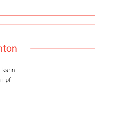
nton
- kann
ampf -