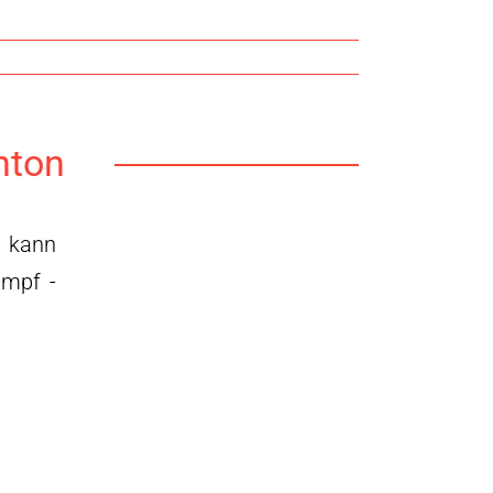
nton
- kann
ampf -