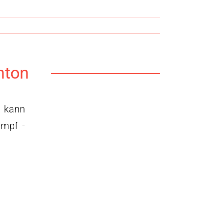
nton
- kann
ampf -