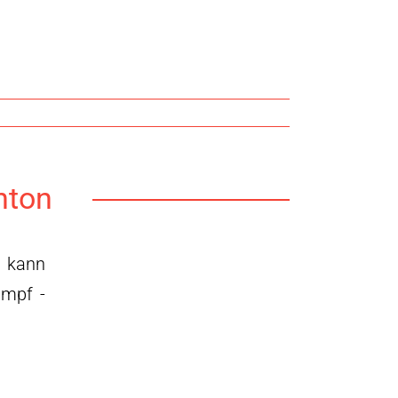
nton
- kann
ampf -