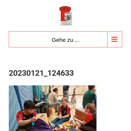
Zum
Inhalt
springen
Gehe zu ...
20230121_124633