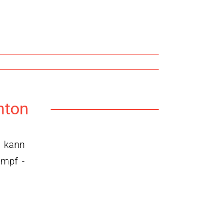
nton
- kann
ampf -