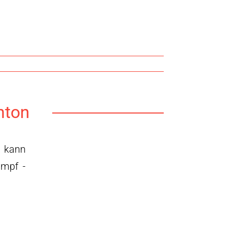
nton
- kann
ampf -