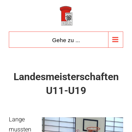
Zum
Inhalt
springen
Gehe zu ...
Landesmeisterschaften
U11-U19
Lange
mussten